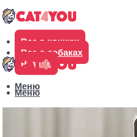
Все о кошках
Все о собаках
Разное
Меню
Меню