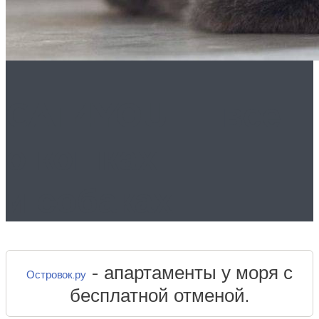
CAT4YOU — все
о кошках
и собаках
- апартаменты у моря с
Островок.ру
бесплатной отменой.