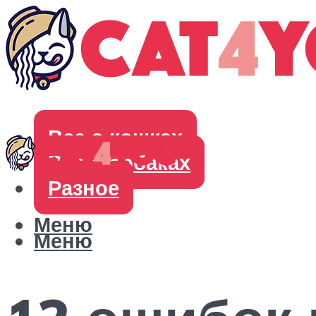
Все о кошках
Все о собаках
Разное
Меню
Меню