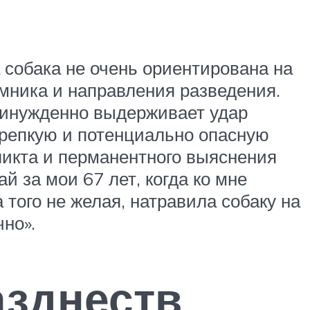
 собака не очень ориентирована на
омника и направления разведения.
епринужденно выдерживает удар
крепкую и потенциально опасную
фликта и перманентного выяснения
й за мои 67 лет, когда ко мне
 того не желая, натравила собаку на
чно».
азднеств