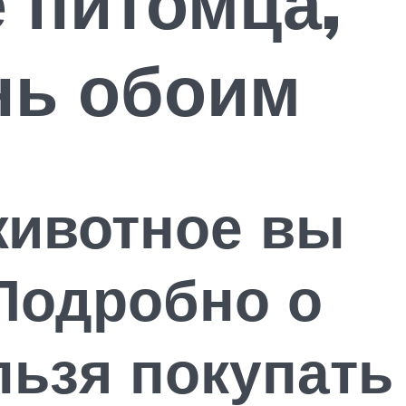
 питомца,
нь обоим
животное вы
Подробно о
льзя покупать