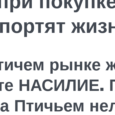
при покупке
портят жиз
тичем рынке 
те НАСИЛИЕ. 
на Птичьем не