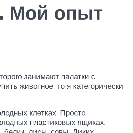
. Мой опыт
торого занимают палатки с
ить животное, то я категорически
олодных клетках. Просто
холодных пластиковых ящиках.
белки, лисы, совы. Диких,