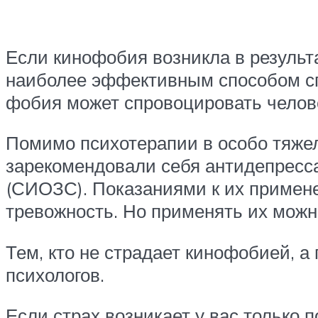
Если кинофобия возникла в результа
наиболее эффективным способом спр
фобия может спровоцировать челове
Помимо психотерапии в особо тяже
зарекомендовали себя антидепресса
(СИОЗС). Показаниями к их примене
тревожность. Но применять их можн
Тем, кто не страдает кинофобией, а
психологов.
Если страх возникает у вас только 