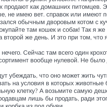
 продают как домашних питомцев. Эт
ые, не имею вет. справок или имеют 
азался обычным дворовым котом с куч
окупайте там кошек и собак! Так я ж
а второй же день. И это при том, что
нечего. Сейчас там всего один крохо
ссортимент вообще нулевой. Не было
ут убеждать, что оно может жить чут
вать на условия в которых животные 
льную клетку? А возьмите самую деше
одавцам лишь бы продать, ради этого
и корбка из под обуви.