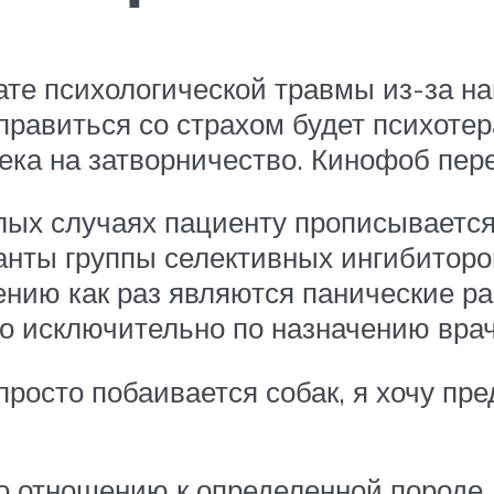
те психологической травмы из-за на
авиться со страхом будет психотер
ка на затворничество. Кинофоб пере
лых случаях пациенту прописывается
нты группы селективных ингибиторов
нию как раз являются панические ра
о исключительно по назначению врач
 просто побаивается собак, я хочу пр
по отношению к определенной породе,