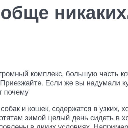
обще никаких
громный комплекс, большую часть ко
Приезжайте. Если же вы надумали куп
т почему
обак и кошек, содержатся в узких, х
котятам зимой целый день сидеть в 
овлены в диких условиях. Например, 