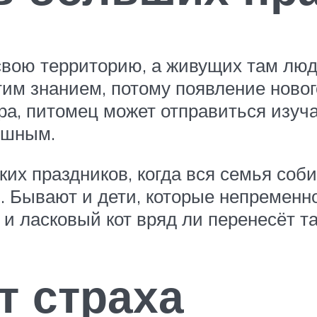
вою территорию, а живущих там люде
тим знанием, потому появление новог
а, питомец может отправиться изучат
душным.
ких праздников, когда вся семья соб
в. Бывают и дети, которые непременн
 ласковый кот вряд ли перенесёт так
т страха