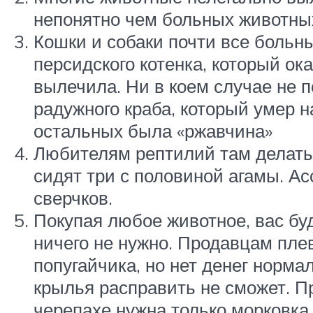
непонятно чем больных животных
Кошки и собаки почти все больн
персидского котенка, который ок
вылечила. Ни в коем случае не п
радужного краба, который умер н
остальных была «ржавчина»
Любителям рептилий там делать 
сидят три с половиной агамы. А
сверчков.
Покупая любое животное, вас буд
ничего не нужно. Продавцам пле
попугайчика, но нет денег норма
крылья расправить не сможет. Пр
черепахе нужна только морковка 