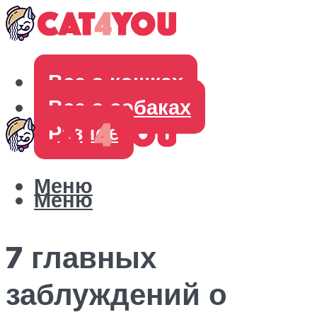
Все о кошках
Все о собаках
Разное
Меню
Меню
7 главных
заблуждений о