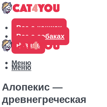
Все о кошках
Все о собаках
Разное
Меню
Меню
Алопекис —
древнегреческая