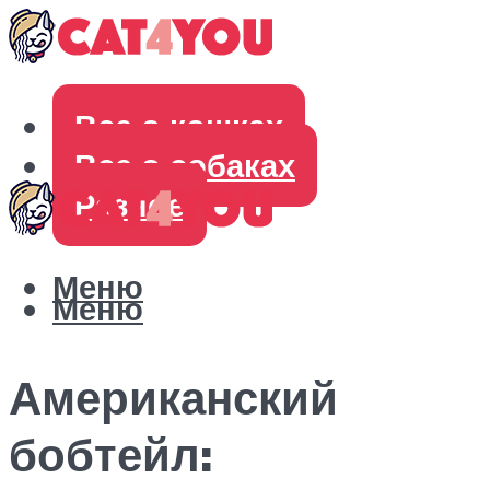
Все о кошках
Все о собаках
Разное
Меню
Меню
Американский
бобтейл: