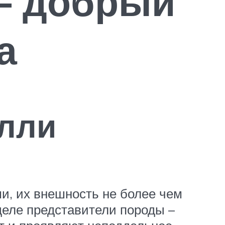
— добрый
а
улли
и, их внешность не более чем
деле представители породы –