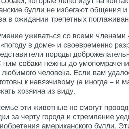
обаки, которые легко идут на конта
ские булли не избегают общения и 
аза в ожидании трепетных поглаживан
ение уживаться со всеми членами «с
 «погоду в доме» и своевременно р
едставители породы доброжелательн
С ним собаки нежны до умопомрачения
 любимого человека. Если вам удало
готовы к навязчивому (а иногда – и
кать хозяина из виду.
семье эти животные не смогут прово
дки за черту города и стремление уе
риобретения американского булли. Эт