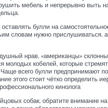
крушить мебель и непрерывно выть н
ельца.
о оставлять булли на самостоятельн
 чьим словам нужно прислушиваться, 
одушный нрав, «американцы» склонн
я молодых кобелей, которые стремят
. Чаще всего булли предпринимают по
ание этого стоит чётко определить и
профессионального кинолога
ойцовых собак, обратите внимание на