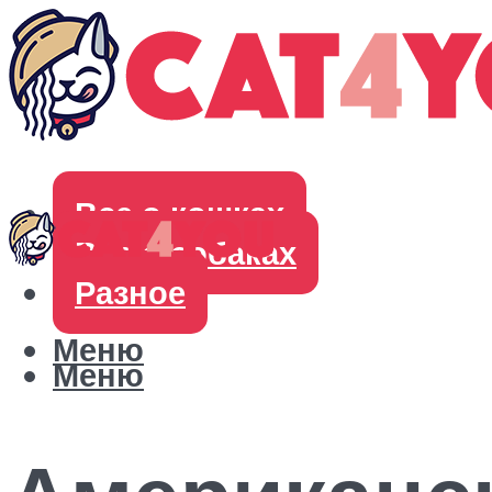
Все о кошках
Все о собаках
Разное
Меню
Меню