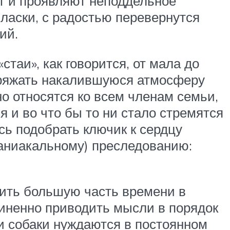
кт и проявляют неподдельное
ласки, с радостью перевернутся
ий.
таи», как говорится, от мала до
азряжать накалившуюся атмосферу
о относятся ко всем членам семьи,
 и во что бы то ни стало стремятся
сь подобрать ключик к сердцу
 маниакальному) преследованию:
дить большую часть времени в
диненно приводить мысли в порядок
и собаки нуждаются в постоянном