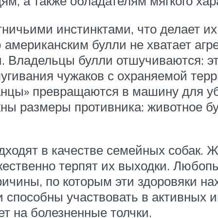
м, а также обладателям мягкого хар
ничьими инстинктами, что делает и
 американским булли не хватает агре
. Владельцы булли отшучиваются: эт
пугивания чужаков с охраняемой терр
анцы» превращаются в машину для у
жны размеры противника: животное б
дходят в качестве семейных собак. 
ественно терпят их выходки. Любопы
ичины, по которым эти здоровяки на
 способны участвовать в активных и
вет на болезненные толчки.