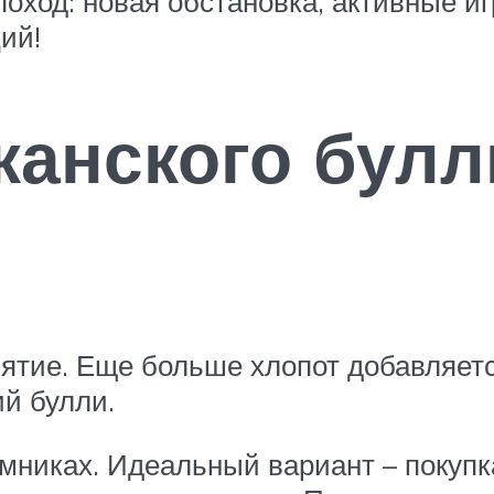
поход: новая обстановка, активные и
ий!
анского булли
нятие. Еще больше хлопот добавляет
ий булли.
мниках. Идеальный вариант – покупк