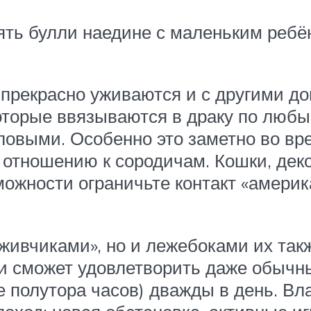
ять булли наедине с маленьким реб
 прекрасно уживаются и с другими 
которые ввязываются в драку по люб
овыми. Особенно это заметно во вре
 отношению к сородичам. Кошки, дек
можности ограничьте контакт «амери
живчиками», но и лежебоками их так
и сможет удовлетворить даже обычны
е полутора часов) дважды в день. В