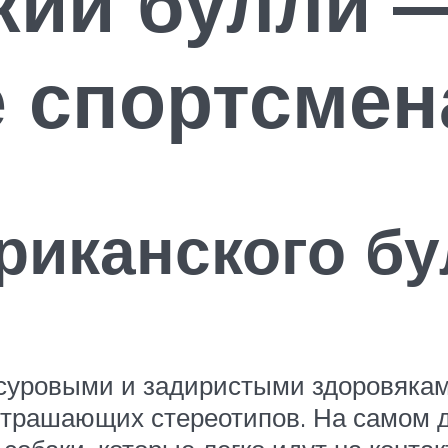
кий булли 
е спортсмен
риканского б
суровыми и задиристыми здоровякам
страшающих стереотипов. На самом 