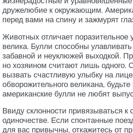
жизнерадостные и уравновешенные с
дружелюбие к окружающим. Американ
перед вами на спину и зажмурят гл
Животных отличает поразительное ум
велика. Булли способны улавливать
забавной и неуклюжей выходкой. Пр
но хозяином считают лишь одного. 
вызвать счастливую улыбку на лице
обворожительного великана, будьте 
американские булли не любят выпус
Ввиду склонности привязываться к 
одиночестве. Если спонтанные поез
для вас привычны, откажитесь от п