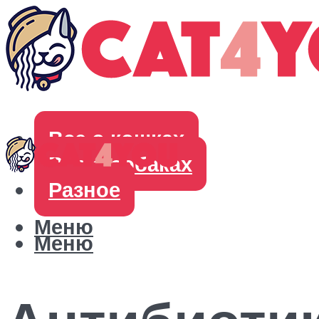
Все о кошках
Все о собаках
Разное
Меню
Меню