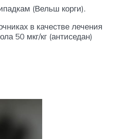
падкам (Вельш корги).
очниках в качестве лечения
ла 50 мкг/кг (антиседан)