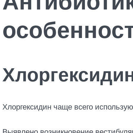
Антибиотик
особенност
Хлоргексиди
Хлоргексидин чаще всего используют
Выявлено возникновение вестибуля