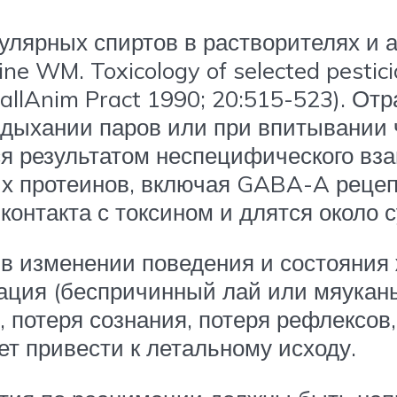
лярных спиртов в растворителях и а
e WM. Toxicology of selected pesticid
mallAnim Pract 1990; 20:515-523). О
 вдыхании паров или при впитывании 
ся результатом неспецифического вз
протеинов, включая GABA-A рецепт
контакта с токсином и длятся около с
в изменении поведения и состояния
ация (беспричинный лай или мяукань
, потеря сознания, потеря рефлексов
ет привести к летальному исходу.