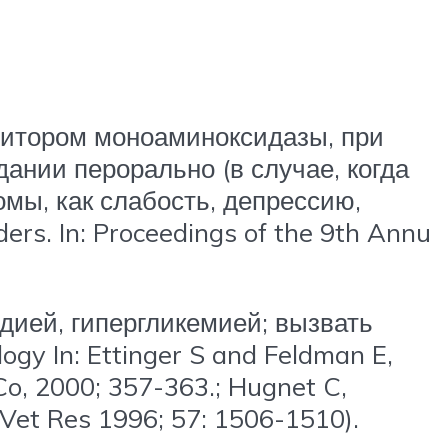
битором моноаминоксидазы, при
ании перорально (в случае, когда
мы, как слабость, депрессию,
rs. In: Proceedings of the 9th Annu
дией, гипергликемией; вызвать
ogy In: Ettinger S and Feldman E,
Co, 2000; 357-363.; Hugnet C,
J Vet Res 1996; 57: 1506-1510).