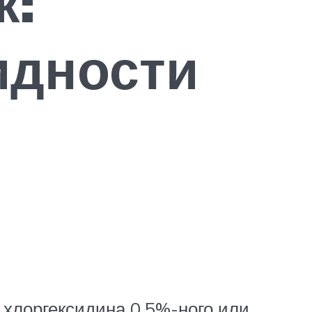
к:
идности
хлоргексидина 0.5%-ного или