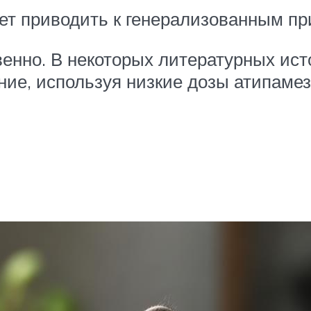
т приводить к генерализованным при
венно. В некоторых литературных ист
ие, используя низкие дозы атипамезо