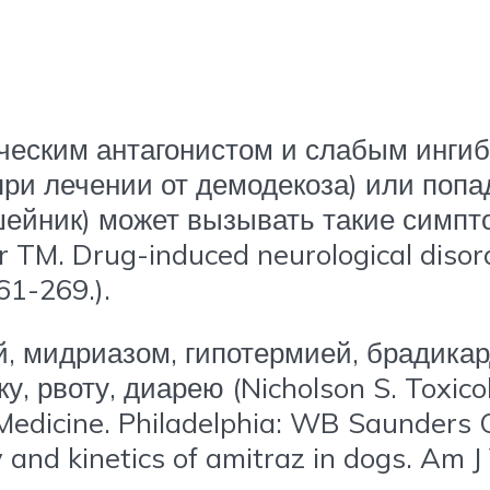
ческим антагонистом и слабым инги
ри лечении от демодекоза) или попад
йник) может вызывать такие симпто
M. Drug-induced neurological disorde
1-269.).
, мидриазом, гипотермией, брадикар
 рвоту, диарею (Nicholson S. Toxicol
 Medicine. Philadelphia: WB Saunders 
ty and kinetics of amitraz in dogs. Am 