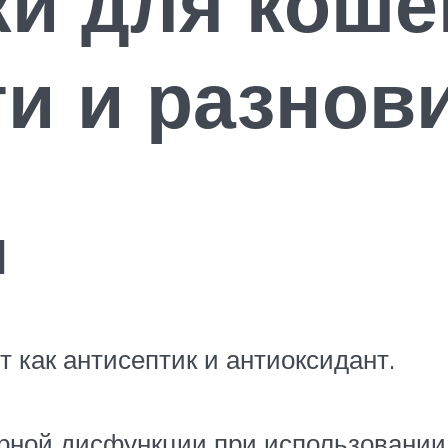
и для коше
и и разнов
н
 как антисептик и антиоксидант.
рной дисфункции при использовании 