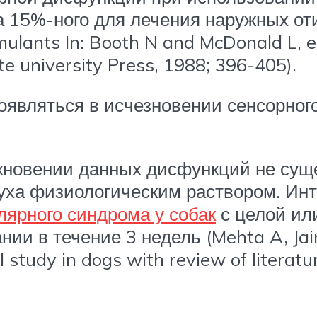
а 15%-ного для лечения наружных оти
ulants In: Booth N and McDonald L, 
te university Press, 1988; 396-405).
оявляться в исчезновении сенсорног
кновении данных дисфункций не сущ
ха физиологическим раствором. Инт
лярного синдрома у собак
с целой ил
ии в течение 3 недель (Mehta A, Jain
study in dogs with review of literatu