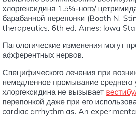
хлоргексидина 1.5%-ного/ цетримид
барабанной перепонки (Booth N. Stim
therapeutics. 6th ed. Ames: Iowa Sta
Патологические изменения могут пр
афферентных нервов.
Специфического лечения при возни
немедленное промывание среднего у
хлоргексидина не вызывает
вестибу
перепонкой даже при его использован
cardiac arrhythmias. An experimental 