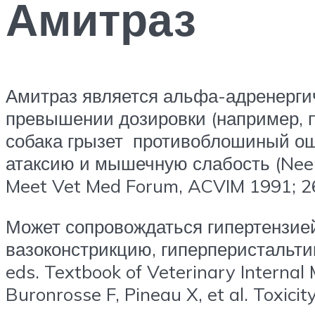
Амитраз
Амитраз является альфа-адренерги
превышении дозировки (например, п
собака грызет противоблошиный оше
атаксию и мышечную слабость (Neer T
Meet Vet Med Forum, ACVIM 1991; 26
Может сопровождаться гипертензией
вазоконстрикцию, гиперперистальтику,
eds. Textbook of Veterinary Internal
Buronrosse F, Pineau X, et al. Toxici