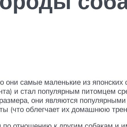
породы соб
 но они самые маленькие из японских
та) и стал популярным питомцем сре
 размера, они являются популярными
сты (что облегчает их домашнюю трен
ы по отношению к другим собакам и 