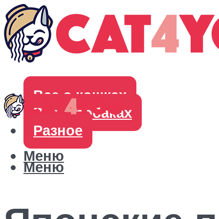
Все о кошках
Все о собаках
Разное
Меню
Меню