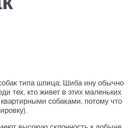
ак
 собак типа шпица; Шиба ину обычно
ди тех, кто живет в этих маленьких
 квартирными собаками, потому что
ировку).
имеют высокую склонность к добыче.