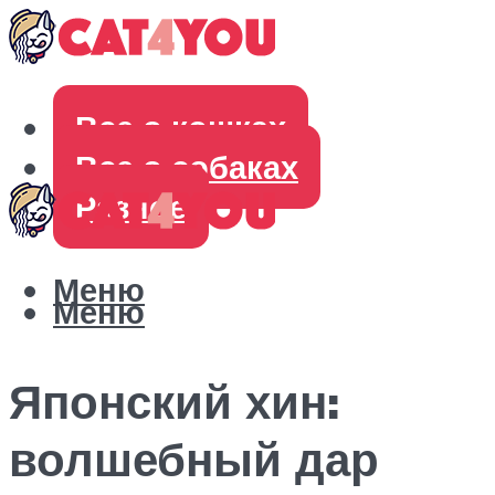
Все о кошках
Все о собаках
Разное
Меню
Меню
Японский хин:
волшебный дар