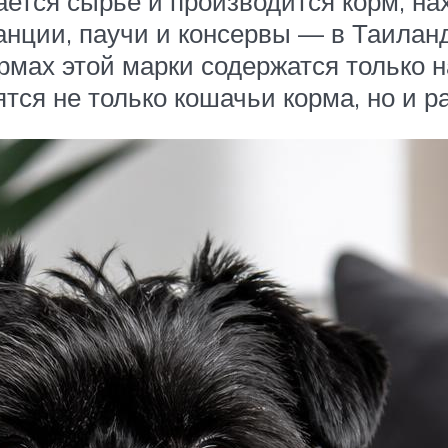
ается сырьё и производится корм, нах
анции, паучи и консервы — в Таиланд
ормах этой марки содержатся только 
ятся не только кошачьи корма, но и р