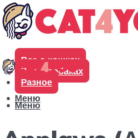
Все о кошках
Все о собаках
Разное
Меню
Меню