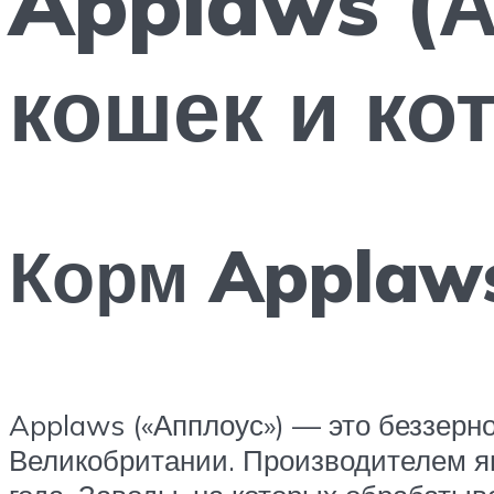
Applaws (А
кошек и ко
Корм Applaw
Applaws («Апплоус») — это беззерн
Великобритании. Производителем яв