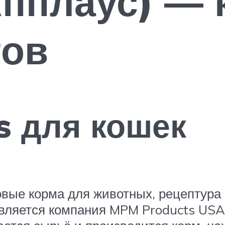
пплаус) — 
тов
s для кошек
овые корма для животных, рецептура 
ляется компания MPM Products USA I