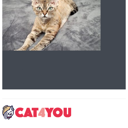
О породе кошек
девон-рекс