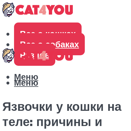
Все о кошках
Все о собаках
Разное
Меню
Меню
Язвочки у кошки на
теле: причины и