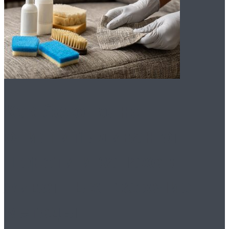
Как безопасно
очистить диван от
шерсти и запахов
животных: рабочие
методы