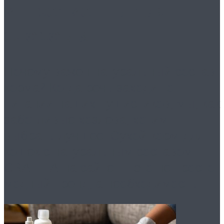
ингредиенты для
здоровья
Почему важен натуральный состав
корма? Когда речь заходит о
питании наших пушистиков, мы, как
заботливые хозяева, хотим
выбрать лучшее. Сухой корм для
кошек с натуральным составом
CRAFTIA на сайте — это не просто
модный тренд, а необходимость...