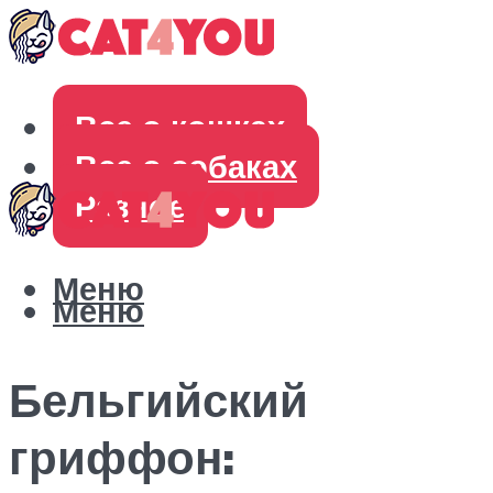
Все о кошках
Все о собаках
Разное
Меню
Меню
Бельгийский
гриффон: