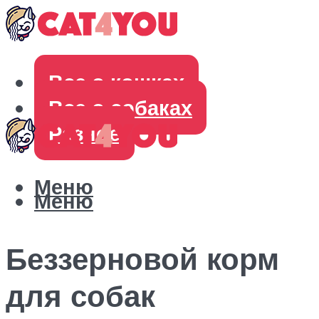
Все о кошках
Все о собаках
Разное
Меню
Меню
Беззерновой корм
для собак