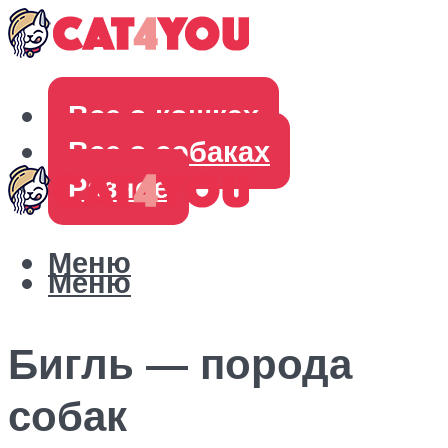
Все о кошках
Все о собаках
Разное
Меню
Меню
Бигль — порода
собак