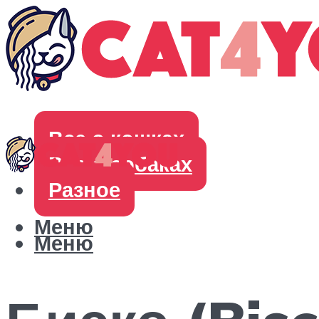
Все о кошках
Все о собаках
Разное
Меню
Меню