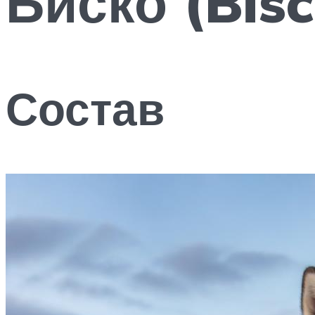
Биско (Bisc
Состав