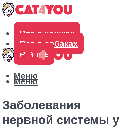
Все о кошках
Все о собаках
Разное
Меню
Меню
Заболевания
нервной системы у