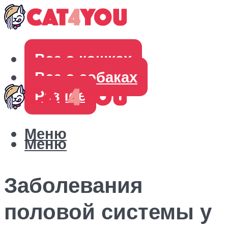
Все о кошках
Все о собаках
Разное
Меню
Меню
Заболевания
половой системы у