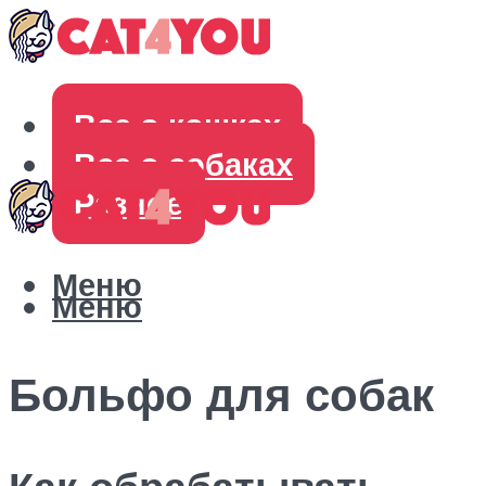
Все о кошках
Все о собаках
Разное
Меню
Меню
Больфо для собак