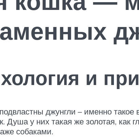
я кошка — 
каменных д
ихология и пр
 подвластны джунгли – именно такое
. Душа у них такая же золотая, как г
даже собаками.