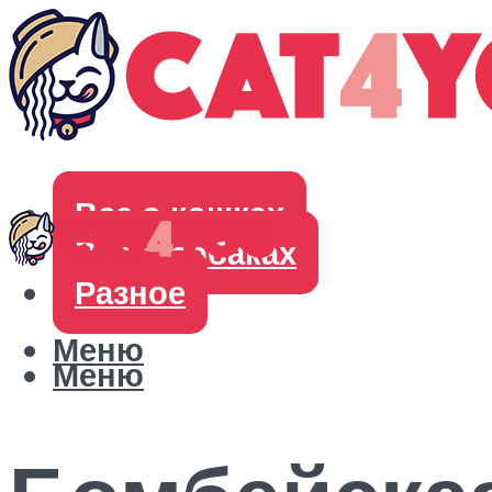
Все о кошках
Все о собаках
Разное
Меню
Меню