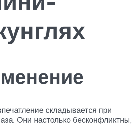
мини-
жунглях
именение
 впечатление складывается при
лаза. Они настолько бесконфликтны,