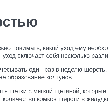
остью
ажно понимать, какой уход ему необх
 уход включает себя несколько разл
есывать один раз в неделю шерсть.
не образование колтунов.
ять щетки с мягкой щетиной, которы
 количество комков шерсти в желудк