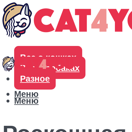
Все о кошках
Все о собаках
Разное
Меню
Меню