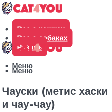
Все о кошках
Все о собаках
Разное
Меню
Меню
Чауски (метис хаски
и чау-чау)