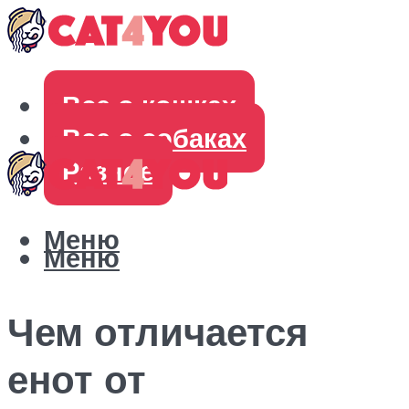
Все о кошках
Все о собаках
Разное
Меню
Меню
Чем отличается
енот от