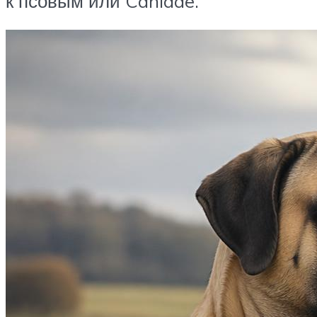
к псовым или Canidae.