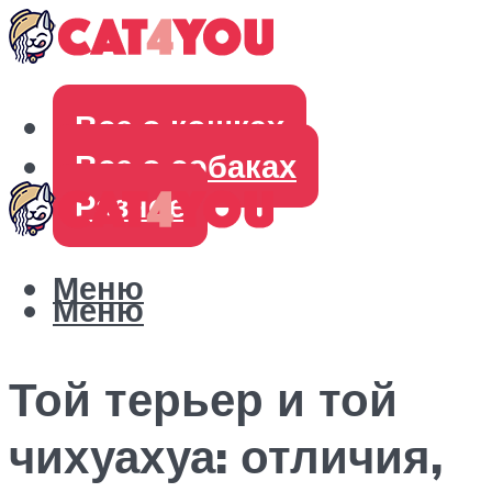
Все о кошках
Все о собаках
Разное
Меню
Меню
Той терьер и той
чихуахуа: отличия,