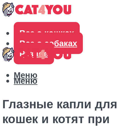
Все о кошках
Все о собаках
Разное
Меню
Меню
Глазные капли для
кошек и котят при