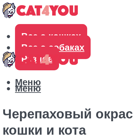
Все о кошках
Все о собаках
Разное
Меню
Меню
Черепаховый окрас
кошки и кота