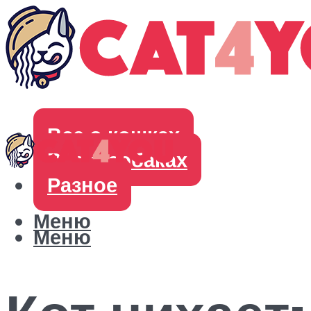
Все о кошках
Все о собаках
Разное
Меню
Меню