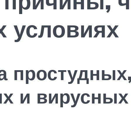
: причины, 
х условиях
а простудных
х и вирусных