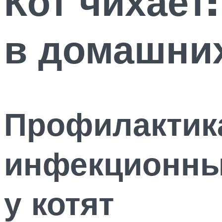
Кот чихает
в домашни
Профилактик
инфекционны
у котят