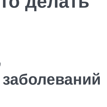
что делать
,
 заболеваний