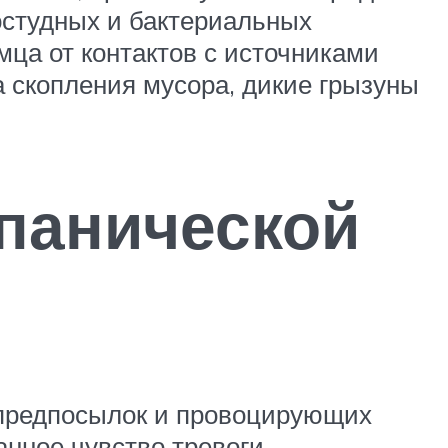
остудных и бактериальных
мца от контактов с источниками
а скопления мусора, дикие грызуны
 панической
 предпосылок и провоцирующих
нное чувство тревоги.