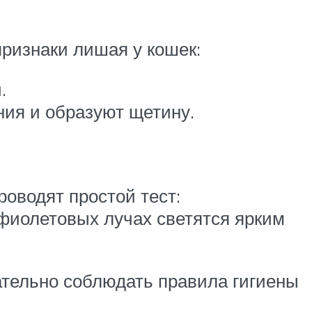
признаки лишая у кошек:
.
ния и образуют щетину.
оводят простой тест:
фиолетовых лучах светятся ярким
ательно соблюдать правила гигиены