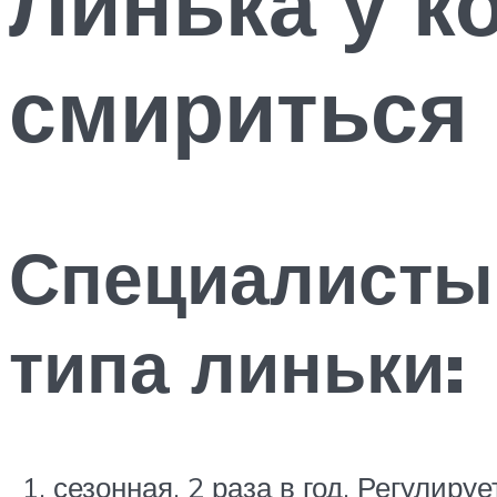
Линька у к
смириться
Специалисты
типа линьки:
сезонная. 2 раза в год. Регулир