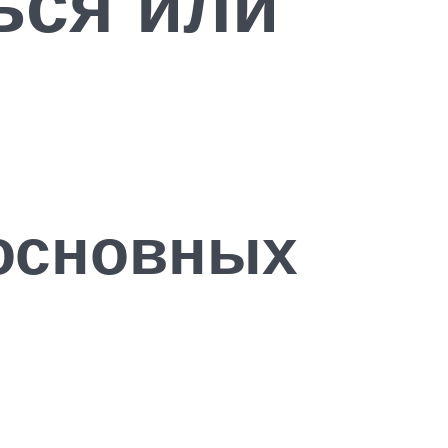
ься или
основных