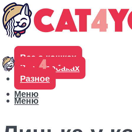
Все о кошках
Все о собаках
Разное
Меню
Меню