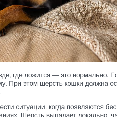
зде, где ложится — это нормально. Е
му. При этом шерсть кошки должна о
.
нести ситуации, когда появляются бе
аниях. Шерсть выпадает локально, ч