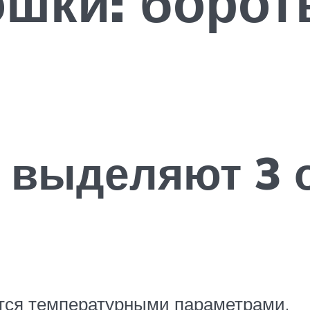
ошки: борот
 выделяют 3 
уется температурными параметрами.