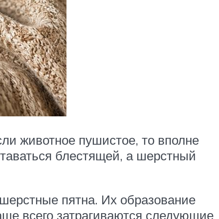
сли животное пушистое, то вполне
ставаться блестящей, а шерстный
сшерстные пятна. Их образование
аще всего затрагиваются следующие