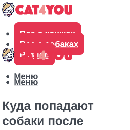
Все о кошках
Все о собаках
Разное
Меню
Меню
Куда попадают
собаки после