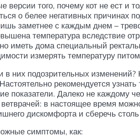
версии того, почему кот не ест и тол
ться о белее негативных причинах по
ишь заметнее с каждым днем – трево
повышена температура вследствие от
но иметь дома специальный ректаль
одимости измерять температуру пито
ли в них подозрительных изменений?
астоятельно рекомендуется узнать т
гие показатели. Далеко не каждому че
ветврачей: в настоящее время можн
ишнего дискомфорта и сберечь столь
вожные симптомы, как: