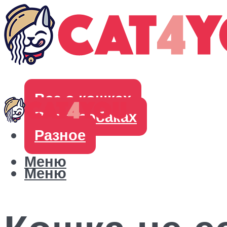
Все о кошках
Все о собаках
Разное
Меню
Меню