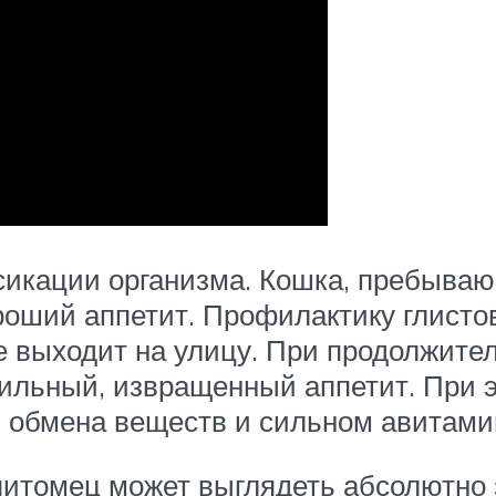
сикации организма. Кошка, пребываю
роший аппетит. Профилактику глистов
е выходит на улицу. При продолжите
сильный, извращенный аппетит. При э
и обмена веществ и сильном авитами
 питомец может выглядеть абсолютно