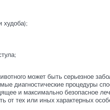
 худоба);
стула;
животного может быть серьезное забо
димые диагностические процедуры с
одящее и максимально безопасное ле
ть от тех или иных характерных осо