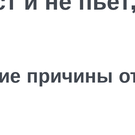
ст и не пьет
ие причины о