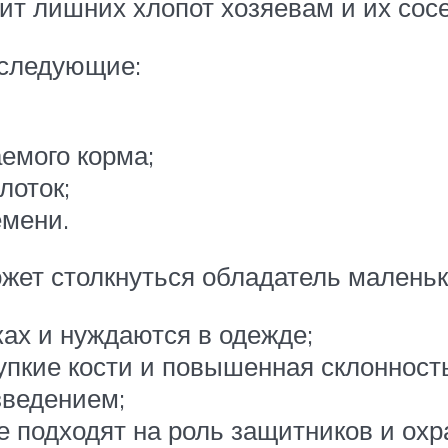
т лишних хлопот хозяевам и их сос
 следующие:
емого корма;
лоток;
емени.
ожет столкнуться обладатель маленьк
ках и нуждаются в одежде;
упкие кости и повышенная склонность
зведением;
е подходят на роль защитников и охр