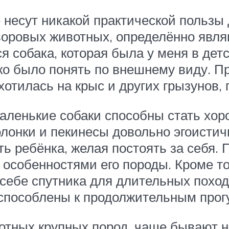
 несут никакой практической пользы 
воровых животных, определённо явл
я собака, которая была у меня в дет
ко было понять по внешнему виду. Пр
отилась на крыс и других грызунов, 
аленькие собаки способны стать хор
олонки и пекинесы довольно эгоистичн
ть ребёнка, желая постоять за себя.
 особенностями его породы. Кроме то
 себе спутника для длительных поход
способлены к продолжительным прогу
вотных крупных пород, чаще бывают 