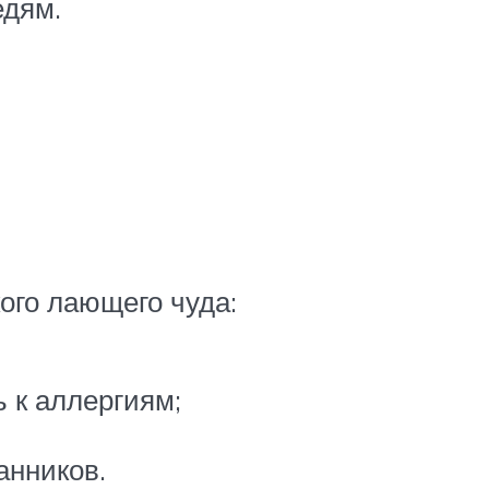
едям.
ого лающего чуда:
 к аллергиям;
анников.