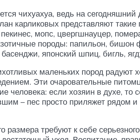
ется чихуахуа, ведь на сегодняшний
 Клан карликовых представляют таки
 пекинес, мопс, цвергшнауцер, помер
зотичные породы: папильон, бишон 
басенджи, японский шпиц, бигль, ягд
рихотливых маленьких пород радуют х
дением. Эти очаровательные питомц
 человека: если хозяин в духе, то с
вшим – пес просто приляжет рядом и 
го размера требуют к себе серьезног
м достаточный уход. Воспитание, пра