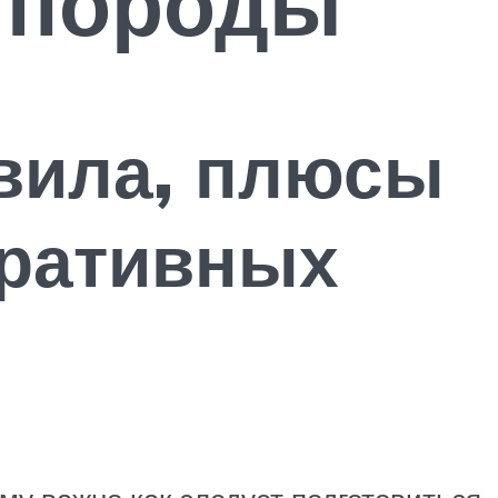
 породы
вила, плюсы
оративных