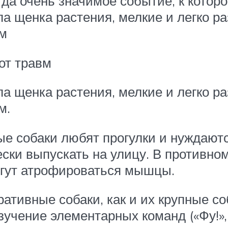
да очень значимое событие, к которо
па щенка растения, мелкие и легко 
вм
от травм
па щенка растения, мелкие и легко 
м.
ые собаки любят прогулки и нуждаютс
ски выпускать на улицу. В противном
огут атрофироваться мышцы.
оративные собаки, как и их крупные с
учение элементарных команд («Фу!», «