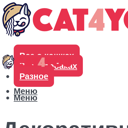
Все о кошках
Все о собаках
Разное
Меню
Меню