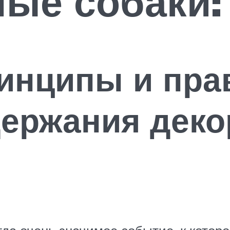
ные собаки:
инципы и пра
держания дек