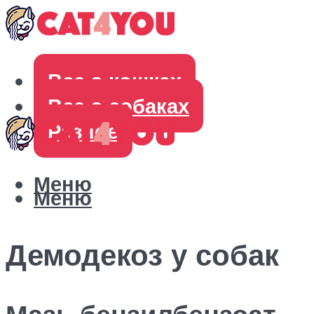
Все о кошках
Все о собаках
Разное
Меню
Меню
Демодекоз у собак