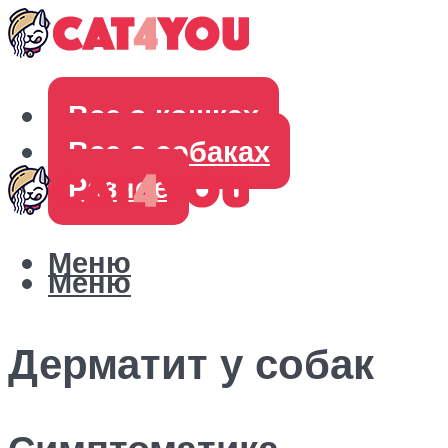
Все о кошках
Все о собаках
Разное
Меню
Меню
Дерматит у собак