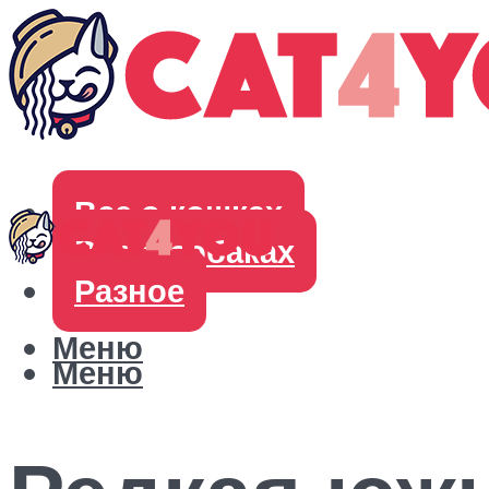
Все о кошках
Все о собаках
Разное
Меню
Меню