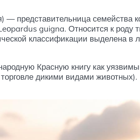
ья) — представительница семейства
оpardus guigna. Относится к роду ти
ической классификации выделена в ли
ародную Красную книгу как уязвимый
торговле дикими видами животных). 