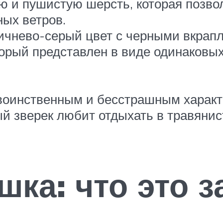
 и пушистую шерсть, которая позвол
ых ветров.
ичнево-серый цвет с черными вкрапл
торый представлен в виде одинаковы
воинственным и бесстрашным характе
й зверек любит отдыхать в травянис
ка: что это з