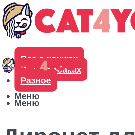
Все о кошках
Все о собаках
Разное
Меню
Меню