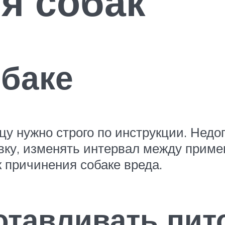
я собак
обаке
у нужно строго по инструкции. Недо
вку, изменять интервал между приме
 причинения собаке вреда.
отавливать пит