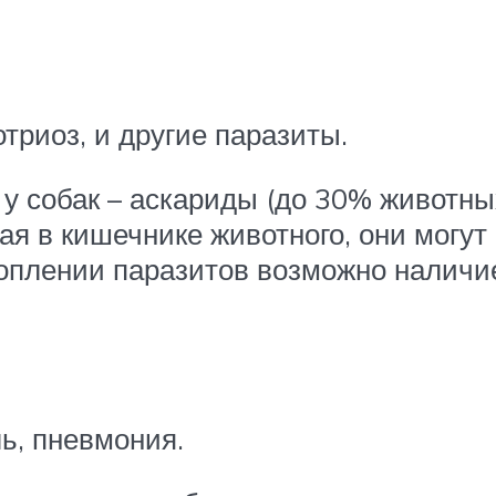
риоз, и другие паразиты.
 собак – аскариды (до 30% животных
ая в кишечнике животного, они могу
коплении паразитов возможно налич
ь, пневмония.