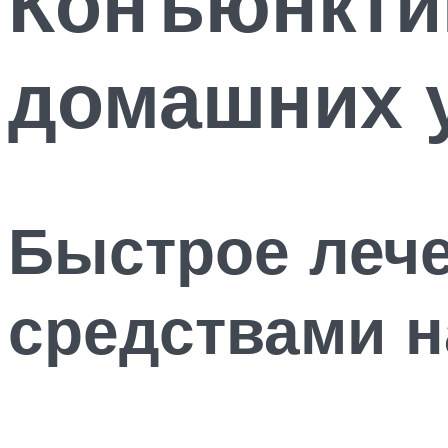
Конъюнктив
домашних 
Быстрое леч
средствами 