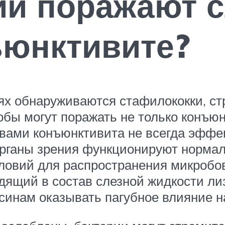
ии поражают 
ъюнктивите?
х обнаруживаются стафилококки, стре
бы могут поражать не только конъюнк
вами конъюнктивита не всегда эффе
рганы зрения функционируют нормал
словий для распространения микробов
ящий в состав слезной жидкости ли
ксинам оказывать пагубное влияние н