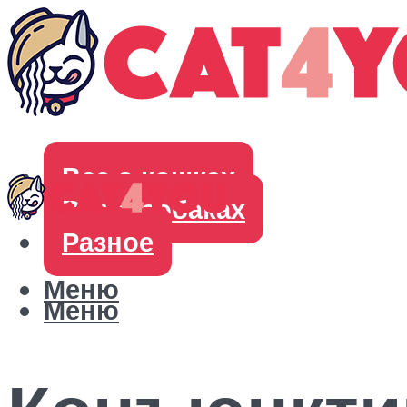
Все о кошках
Все о собаках
Разное
Меню
Меню