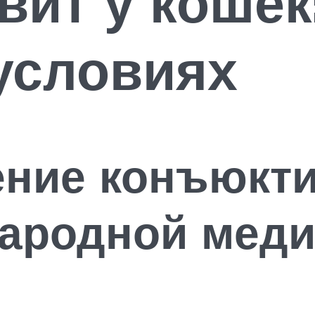
ит у кошек:
условиях
ение конъюкт
народной мед