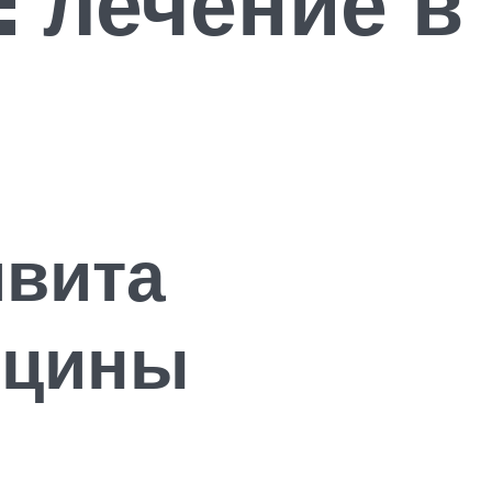
 лечение в
ивита
ицины