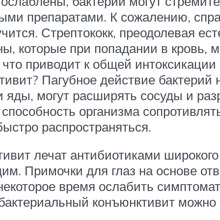
ослаблены, бактерии могут стремите
ыми препаратами. К сожалению, спр
учится. Стрептококк, преодолевая ес
ны, которые при попадании в кровь, 
 что приводит к общей интоксикации 
тивит? Пагубное действие бактерий 
 яды, могут расширять сосуды и раз
 способность организма сопротивлят
ыстро распространяться.
ивит лечат антибиотиками широкого с
им. Примочки для глаз на основе отв
некоторое время ослабить симптомат
 бактериальный конъюнктивит можно 