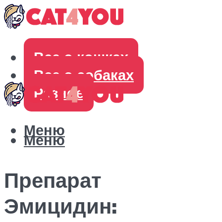
Все о кошках
Все о собаках
Разное
Меню
Меню
Препарат
Эмицидин: