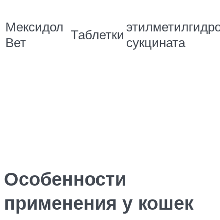
Мексидол
этилметилгидр
Таблетки
Вет
сукцината
Особенности
применения у кошек