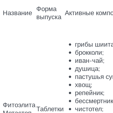
Форма
Название
Активные комп
выпуска
грибы шиита
брокколи;
иван-чай;
душица;
пастушья су
хвощ;
репейник;
бессмертник
Фитоэлита
Таблетки
чистотел;
Метастоп