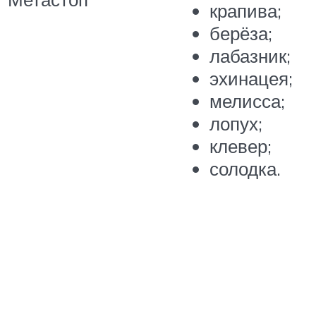
крапива;
берёза;
лабазник;
эхинацея;
мелисса;
лопух;
клевер;
солодка.