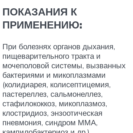
ПОКАЗАНИЯ К
ПРИМЕНЕНИЮ:
При болезнях органов дыхания,
пищеварительного тракта и
мочеполовой системы, вызванных
бактериями и микоплазмами
(колидиарея, колисептицемия,
пастереллез, сальмонеллез,
стафилококкоз, микоплазмоз,
клостридиоз, энзоотическая
пневмония, синдром ММА,
кампилобактериоз и др.)