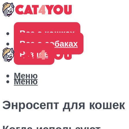
Все о кошках
Все о собаках
Разное
Меню
Меню
Энросепт для кошек