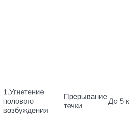
1.Угнетение
Прерывание
полового
До 5 к
течки
возбуждения