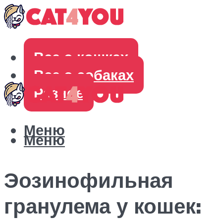
Все о кошках
Все о собаках
Разное
Меню
Меню
Эозинофильная
гранулема у кошек: