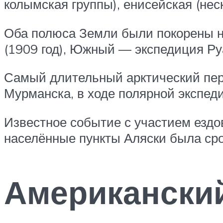
колымская группы), енисейская (неск
Оба полюса Земли были покорены н
(1909 год), Южный — экспедиция Ру
Самый длительный арктический пере
Мурманска, в ходе полярной экспед
Известное событие с участием ездов
населённые пункты Аляски была ср
Американский