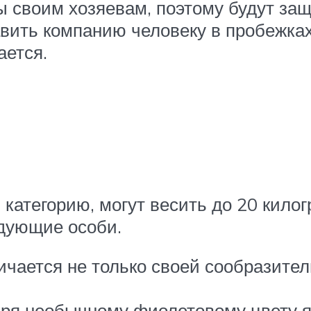
 своим хозяевам, поэтому будут защ
вить компанию человеку в пробежках 
ается.
 категорию, могут весить до 20 кило
дующие особи.
ичается не только своей сообразите
аря необычному фиолетовому цвету я