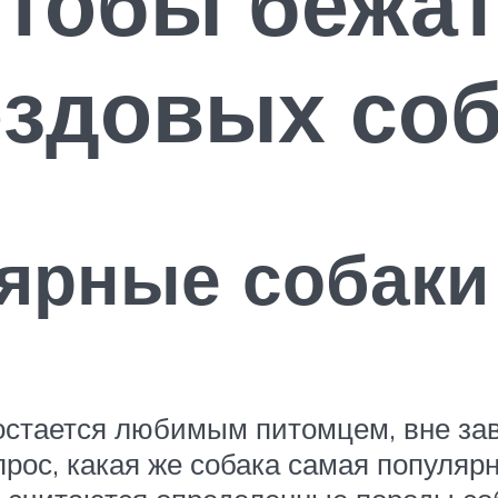
чтобы бежат
ездовых соб
ярные собаки
остается любимым питомцем, вне зав
прос, какая же собака самая популярн