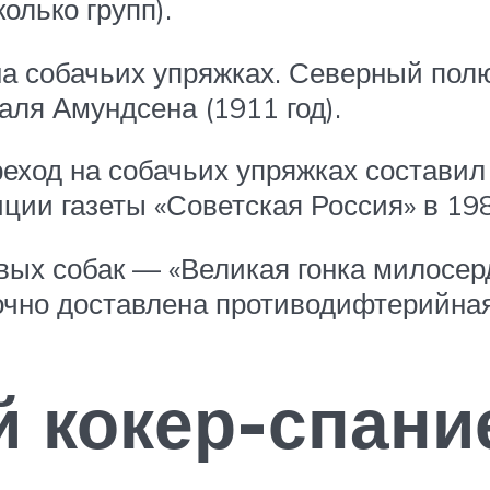
олько групп).
а собачьих упряжках. Северный пол
аля Амундсена (1911 год).
ход на собачьих упряжках составил 
иции газеты «Советская Россия» в 19
ых собак — «Великая гонка милосерди
очно доставлена противодифтерийная
 кокер-спани