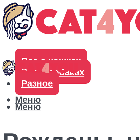
Все о кошках
Все о собаках
Разное
Меню
Меню