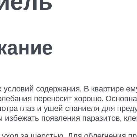
иель
жание
 условий содержания. В квартире ему
олебания переносит хорошо. Основна
тра глаз и ушей спаниеля для преду
ы избежать появления паразитов, кл
уход за шерстью. Для облегчения пр