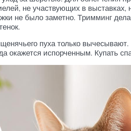
лей, не участвующих в выставках, не
жки не было заметно. Тримминг делаю
тенок.
 щенячьего пуха только вычесывают.
да окажется испорченным. Купать спа