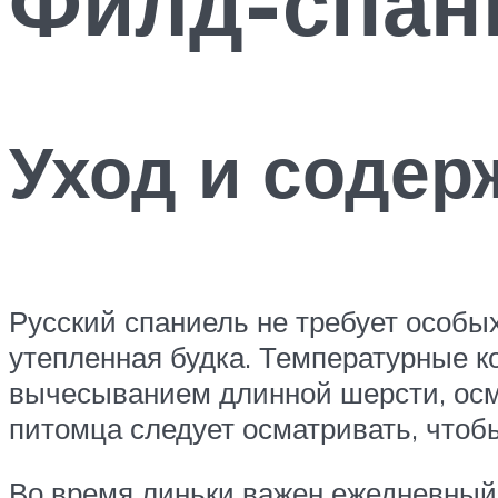
Филд-спан
Уход и содер
Русский спаниель не требует особых
утепленная будка. Температурные к
вычесыванием длинной шерсти, осмо
питомца следует осматривать, чтоб
Во время линьки важен ежедневный 