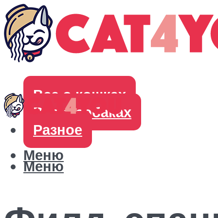
Все о кошках
Все о собаках
Разное
Меню
Меню