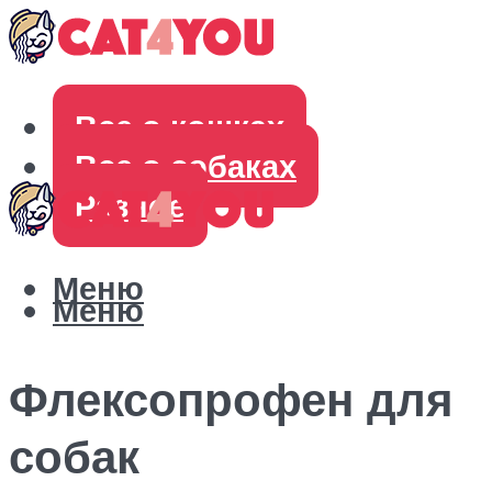
Все о кошках
Все о собаках
Разное
Меню
Меню
Флексопрофен для
собак