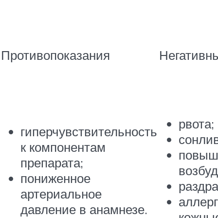
Противопоказания
Негативн
рвота;
гиперчувствительность
сонлив
к компонентам
повыш
препарата;
возбуд
пониженное
раздра
артериальное
аллер
давление в анамнезе.
кожны