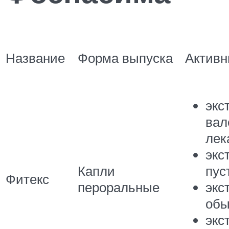
Название
Форма выпуска
Активн
экс
вал
лек
экс
Капли
пус
Фитекс
пероральные
экс
обы
экс