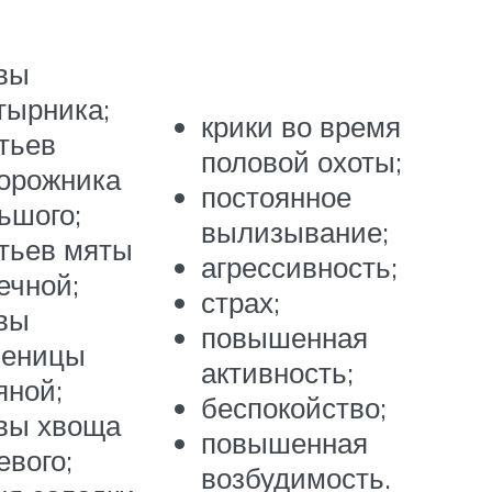
вы
тырника;
крики во время
тьев
половой охоты;
орожника
постоянное
ьшого;
вылизывание;
тьев мяты
агрессивность;
ечной;
страх;
вы
повышенная
шеницы
активность;
яной;
беспокойство;
вы хвоща
повышенная
евого;
возбудимость.