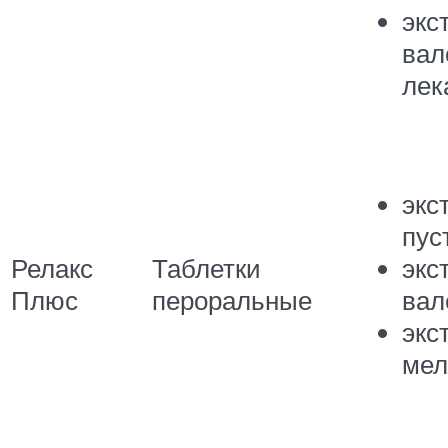
экс
вал
лек
экс
пус
Релакс
Таблетки
экс
Плюс
пероральные
вал
экс
мел