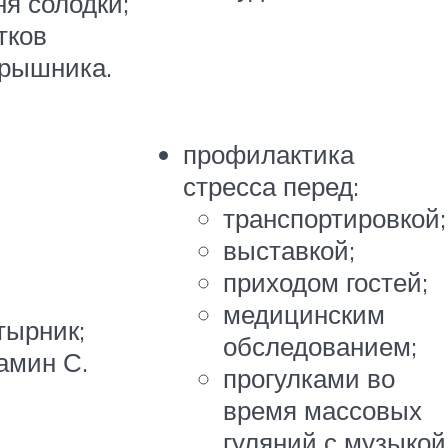
ня солодки;
тков
рышника.
профилактика
стресса перед:
транспортировкой;
выставкой;
приходом гостей;
медицинским
тырник;
обследованием;
амин С.
прогулками во
время массовых
гуляний с музыкой