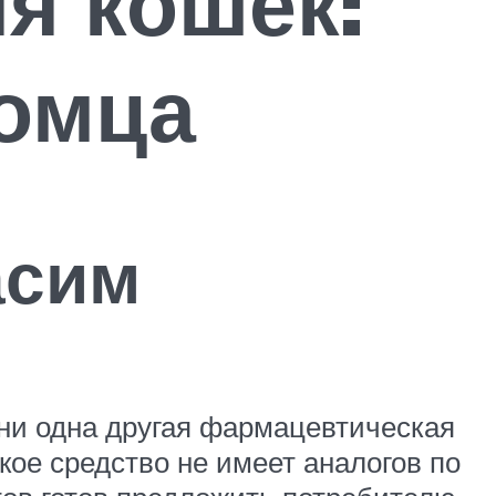
я кошек:
томца
асим
 ни одна другая фармацевтическая
кое средство не имеет аналогов по