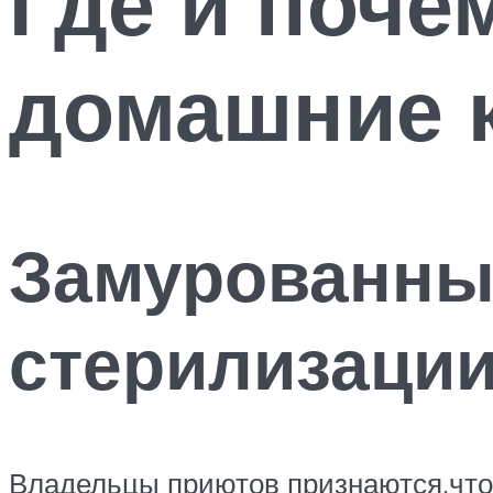
Где и поче
домашние 
Замурованные
стерилизаци
Владельцы приютов признаются,что 