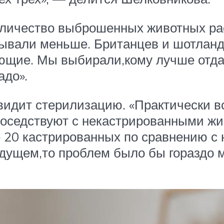
оличество выброшенных животных раст
ывали меньше. Британцев и шотландц
ающие. Мы выбирали,кому лучше отда
адо».
 видит стерилизацию. «Практически 
оседствуют с некастрированными жи
е 20 кастрированных по сравнению с
удущем,то проблем было бы гораздо 