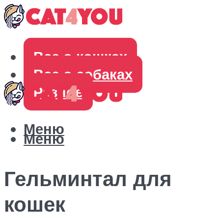
Все о кошках
Все о собаках
Разное
Меню
Меню
Гельминтал для
кошек