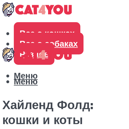
Все о кошках
Все о собаках
Разное
Меню
Меню
Хайленд Фолд:
кошки и коты