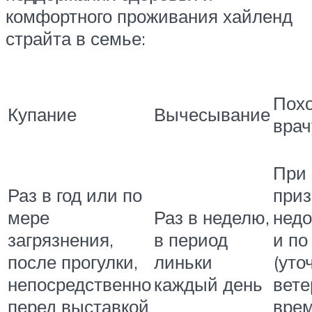
комфортного проживания хайленд
страйта в семье:
Похо
Купание
Вычесывание
врач
При
Раз в год или по
приз
мере
Раз в неделю,
недо
загрязнения,
в период
и по
после прогулки,
линьки
(уто
непосредственно
каждый день
вете
перед выставкой
вре