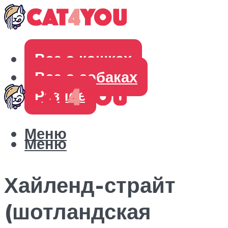
Все о кошках
Все о собаках
Разное
Меню
Меню
Хайленд-страйт
(шотландская