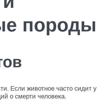
ти
ые породы
тов
ти. Если животное часто сидит у
щий о смерти человека.