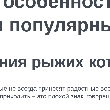
 особеннос
 и популярн
ния рыжих ко
ые не всегда приносят радостные вес
 приходить – это плохой знак, говоря