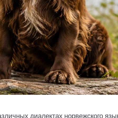
азличных диалектах норвежского язык