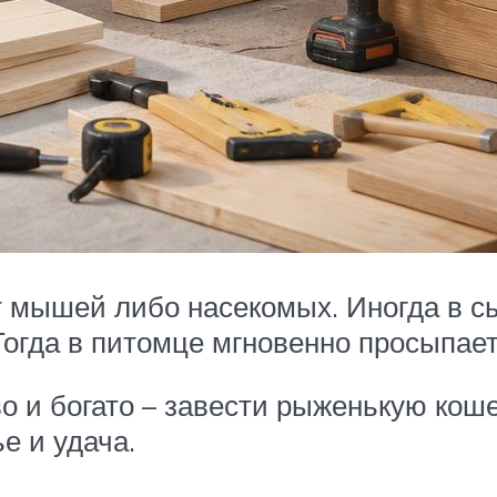
 мышей либо насекомых. Иногда в с
 Тогда в питомце мгновенно просыпае
 и богато – завести рыженькую коше
е и удача.