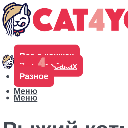
Все о кошках
Все о собаках
Разное
Меню
Меню