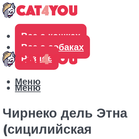
Все о кошках
Все о собаках
Разное
Меню
Меню
Чирнеко дель Этна
(сицилийская