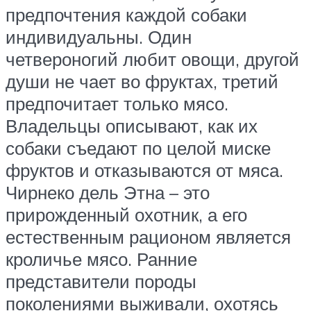
предпочтения каждой собаки
индивидуальны. Один
четвероногий любит овощи, другой
души не чает во фруктах, третий
предпочитает только мясо.
Владельцы описывают, как их
собаки съедают по целой миске
фруктов и отказываются от мяса.
Чирнеко дель Этна – это
прирожденный охотник, а его
естественным рационом является
кроличье мясо. Ранние
представители породы
поколениями выживали, охотясь