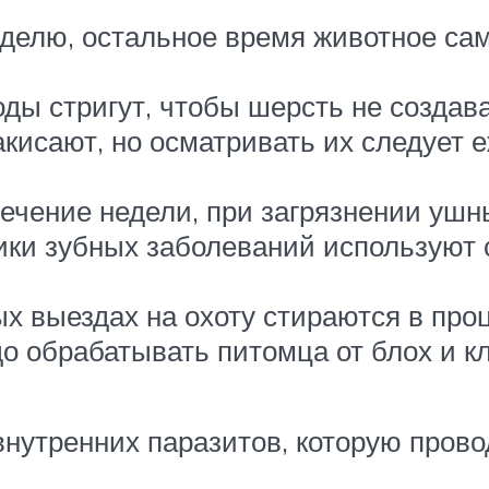
делю, остальное время животное сам
оды стригут, чтобы шерсть не созда
закисают, но осматривать их следует
течение недели, при загрязнении ушн
ики зубных заболеваний используют 
ых выездах на охоту стираются в про
до обрабатывать питомца от блох и к
нутренних паразитов, которую провод