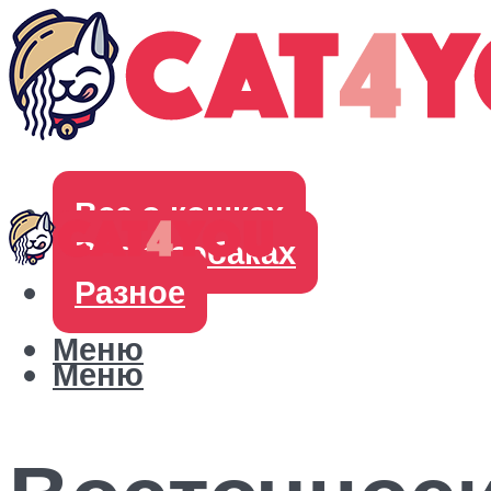
Все о кошках
Все о собаках
Разное
Меню
Меню