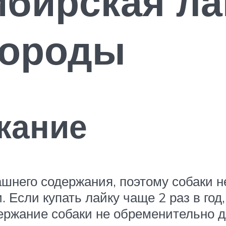
бирская ла
породы
жание
шнего содержания, поэтому собаки не
 Если купать лайку чаще 2 раз в год,
держание собаки не обременительно д