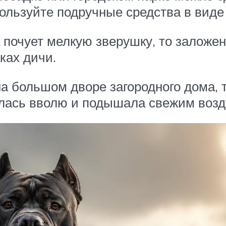
пользуйте подручные средства в виде
а почует мелкую зверушку, то заложе
ках дичи.
а большом дворе загородного дома, т
галась вволю и подышала свежим возд