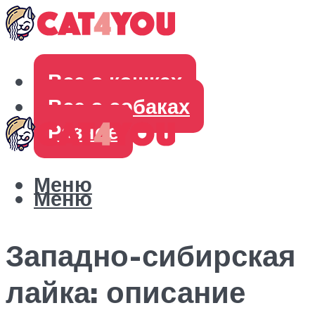
Все о кошках
Все о собаках
Разное
Меню
Меню
Западно-сибирская
лайка: описание